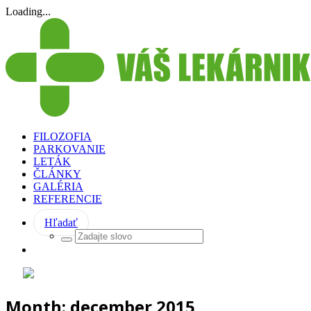
Loading...
FILOZOFIA
PARKOVANIE
LETÁK
ČLÁNKY
GALÉRIA
REFERENCIE
Hľadať
Month:
december 2015